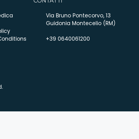
CONTATTI
edica
Via Bruno Pontecorvo, 13
Guidonia Montecelio (RM)
licy
onditions
+39 0640061200
d.